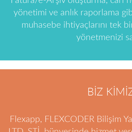
yönetimi ve anlık raporlama gi
muhasebe ihtiyaçlarını tek b
yönetmenizi sa
BİZ KİMİ
Flexapp, FLEXCODER Bilişim Yaz
LTD. ŞTİ. bünyesinde hizmet ve