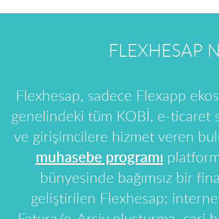
FLEXHESAP N
Flexhesap, sadece Flexapp ekosi
genelindeki tüm KOBİ, e-ticaret sat
ve girişimcilere hizmet veren bul
muhasebe programı
platfor
bünyesinde bağımsız bir fina
geliştirilen Flexhesap; intern
Fatura/e-Arşiv oluşturma, cari he